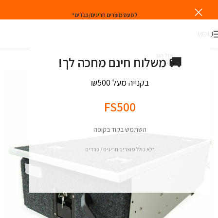
למעט מוצרים חריגים/כבדים*
MENU
אזל המ
🚚 משלוח חינם מחכה לך!
לאי
בקנייה מעל ₪500
FS500
השתמש בקוד בקופה
*לא כולל מוצרים חריגים / כבדים