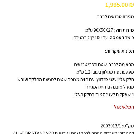
1,995.00
₪
מגירת טכנאים לרכב
מידות חוץ:
90X50X27 ס"מ
כושר העמסה:
עד 100 ק"ג במגירה
תכונות עיקריות:
מתאימה לרכבי שטח ורכבי טכנאים
מעטפת פח מגולוון בעובי 1.2 מ"מ
חלק עליון עשוי סנדוויץ' עם חזית מצופה שטיח למניעת החלקה ועובש
מנעול מובנה בחזית המגירה
4 שאקלים לעגינה ציוד בחלק העליון
המלאי אזל
מק"ט:
2003013/1
קטגוריה:
מערכות מגירות לרכב שטח I טכנאים ALL-TOP STANDARD