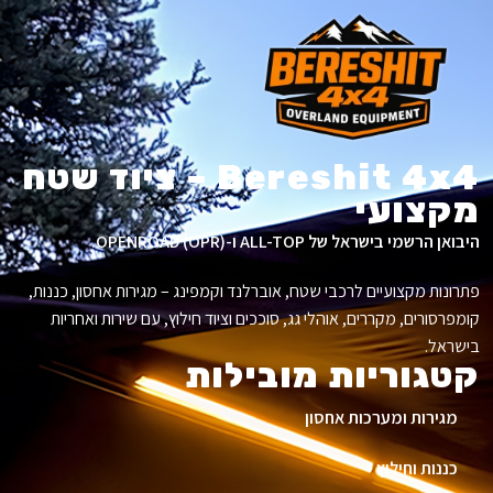
Bereshit 4x4 – ציוד שטח
מקצועי
היבואן הרשמי בישראל של ALL-TOP ו-OPENROAD (OPR).
פתרונות מקצועיים לרכבי שטח, אוברלנד וקמפינג – מגירות אחסון, כננות,
קומפרסורים, מקררים, אוהלי גג, סוככים וציוד חילוץ, עם שירות ואחריות
בישראל.
קטגוריות מובילות
מגירות ומערכות אחסון
כננות וחילוץ