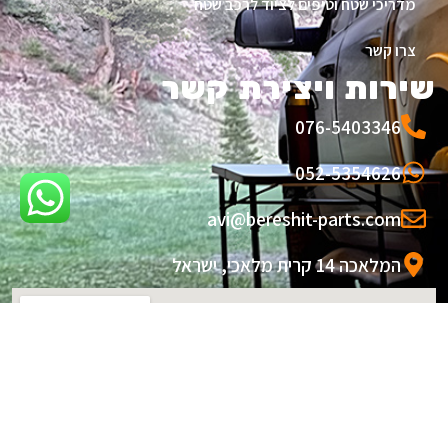
מדריכי שטח וטיפים לציוד לרכב שטח
צרו קשר
שירות ויצירת קשר
076-5403346
052-5354626
avi@bereshit-parts.com
המלאכה 14 קרית מלאכי, ישראל