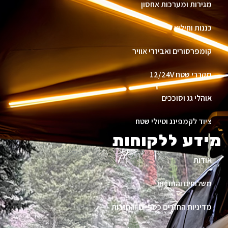
מגירות ומערכות אחסון
כננות וחילוץ
קומפרסורים ואביזרי אוויר
מקררי שטח 12/24V
אוהלי גג וסוככים
ציוד לקמפינג וטיולי שטח
מידע ללקוחות
אודות
משלוחים והחזרות
מדיניות החזרים כספיים והחזרות