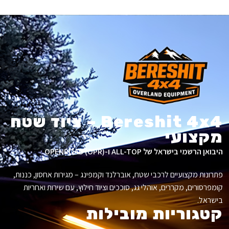
Bereshit 4x4 – ציוד שטח
מקצועי
היבואן הרשמי בישראל של ALL-TOP ו-OPENROAD (OPR).
פתרונות מקצועיים לרכבי שטח, אוברלנד וקמפינג – מגירות אחסון, כננות,
קומפרסורים, מקררים, אוהלי גג, סוככים וציוד חילוץ, עם שירות ואחריות
בישראל.
קטגוריות מובילות