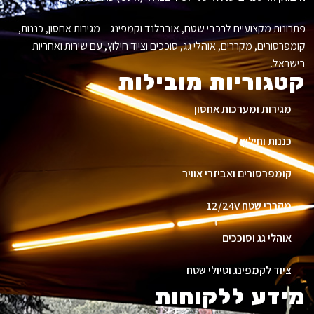
פתרונות מקצועיים לרכבי שטח, אוברלנד וקמפינג – מגירות אחסון, כננות,
קומפרסורים, מקררים, אוהלי גג, סוככים וציוד חילוץ, עם שירות ואחריות
בישראל.
קטגוריות מובילות
מגירות ומערכות אחסון
כננות וחילוץ
קומפרסורים ואביזרי אוויר
מקררי שטח 12/24V
אוהלי גג וסוככים
ציוד לקמפינג וטיולי שטח
מידע ללקוחות