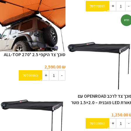
הוספה לסל
חדש
סוכך צד היקפי ALL-TOP 270° 2.5
2,590.00
₪
הוספה לסל
סוכך צד לרכב OPENROAD עם
ת LED מובנית – ‎1.5×2.0‎ מטר
1,250.00
הוספה לסל