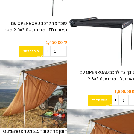
סוכך צד לרכב OPENROAD עם
תאורת LED מובנית – ‎2.0×3.0‎ מטר
1,450.00
₪
הוספה לסל
סוכך צד לרכב OPENROAD עם
ורת לד מובנית ‎2.5×3.0‎
1,690.00
הוספה לסל
דופן צד לסוכך 2.5 מטר OutBreak