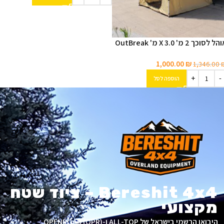
ל לסוכך 2 מ' X 3.0 מ' OutBreak
1,000.00
₪
1,346.00
הוספה לסל
Bereshit 4x4 – ציוד שטח
מקצועי
היבואן הרשמי בישראל של ALL-TOP ו-OPENROAD (OPR).