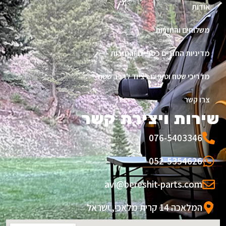
אודות
משלוחים והחזרות
מדיניות החזרים כספיים והחזרות
מדריכי שטח וטיפים לציוד לרכב שטח
צרו קשר
שירות ויצירת קשר
076-5403346
052-5354626
avi@bereshit-parts.com
המלאכה 14 קרית מלאכי, ישראל