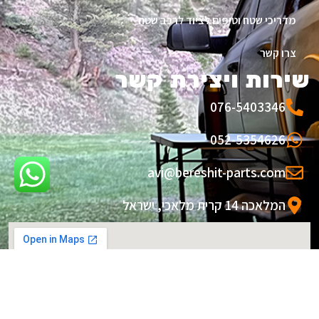
מדריכי שטח וטיפים לציוד לרכב שטח
צרו קשר
שירות ויצירת קשר
076-5403346
052-5354626
avi@bereshit-parts.com
המלאכה 14 קרית מלאכי, ישראל