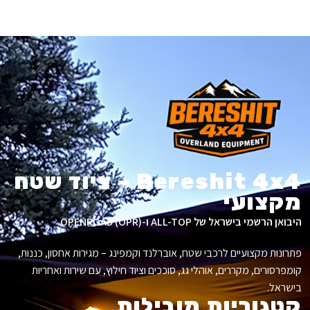
Bereshit 4x4 – ציוד שטח
מקצועי
היבואן הרשמי בישראל של ALL-TOP ו-OPENROAD (OPR).
פתרונות מקצועיים לרכבי שטח, אוברלנד וקמפינג – מגירות אחסון, כננות,
קומפרסורים, מקררים, אוהלי גג, סוככים וציוד חילוץ, עם שירות ואחריות
בישראל.
קטגוריות מובילות