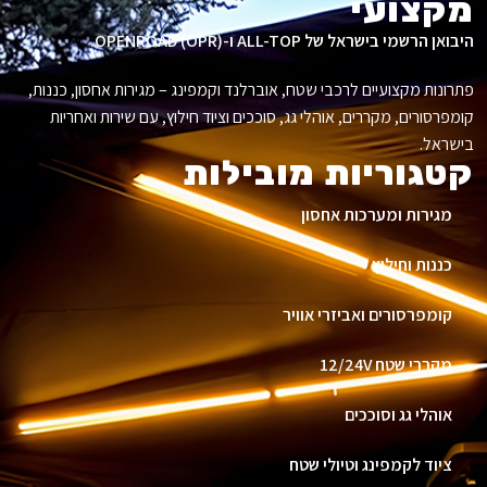
מקצועי
היבואן הרשמי בישראל של ALL-TOP ו-OPENROAD (OPR).
פתרונות מקצועיים לרכבי שטח, אוברלנד וקמפינג – מגירות אחסון, כננות,
קומפרסורים, מקררים, אוהלי גג, סוככים וציוד חילוץ, עם שירות ואחריות
בישראל.
קטגוריות מובילות
מגירות ומערכות אחסון
כננות וחילוץ
קומפרסורים ואביזרי אוויר
מקררי שטח 12/24V
אוהלי גג וסוככים
ציוד לקמפינג וטיולי שטח