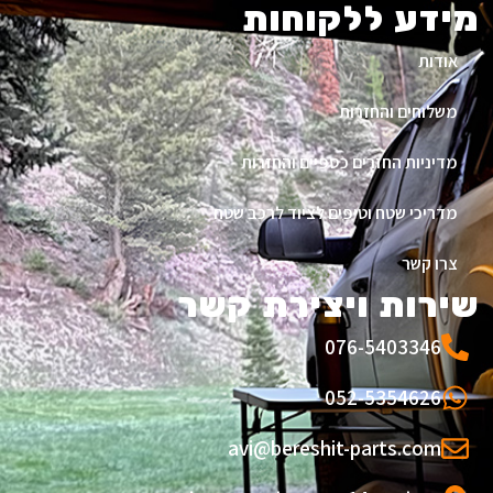
מידע ללקוחות
אודות
משלוחים והחזרות
מדיניות החזרים כספיים והחזרות
מדריכי שטח וטיפים לציוד לרכב שטח
צרו קשר
שירות ויצירת קשר
076-5403346
052-5354626
avi@bereshit-parts.com