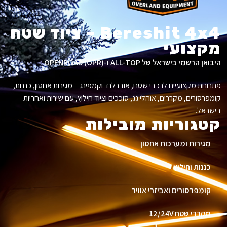
Bereshit 4x4 – ציוד שטח
מקצועי
היבואן הרשמי בישראל של ALL-TOP ו-OPENROAD (OPR).
פתרונות מקצועיים לרכבי שטח, אוברלנד וקמפינג – מגירות אחסון, כננות,
קומפרסורים, מקררים, אוהלי גג, סוככים וציוד חילוץ, עם שירות ואחריות
בישראל.
קטגוריות מובילות
מגירות ומערכות אחסון
כננות וחילוץ
קומפרסורים ואביזרי אוויר
מקררי שטח 12/24V