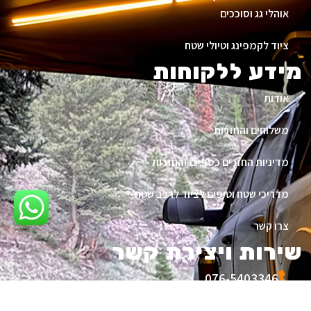
אוהלי גג וסוככים
ציוד לקמפינג וטיולי שטח
מידע ללקוחות
אודות
משלוחים והחזרות
מדיניות החזרים כספיים והחזרות
מדריכי שטח וטיפים לציוד לרכב שטח
צרו קשר
שירות ויצירת קשר
076-5403346
052-5354626