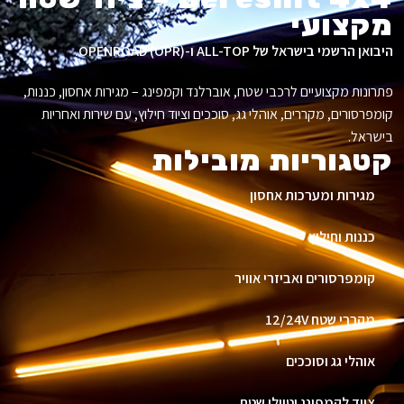
מקצועי
היבואן הרשמי בישראל של ALL-TOP ו-OPENROAD (OPR).
פתרונות מקצועיים לרכבי שטח, אוברלנד וקמפינג – מגירות אחסון, כננות,
קומפרסורים, מקררים, אוהלי גג, סוככים וציוד חילוץ, עם שירות ואחריות
בישראל.
קטגוריות מובילות
מגירות ומערכות אחסון
כננות וחילוץ
קומפרסורים ואביזרי אוויר
מקררי שטח 12/24V
אוהלי גג וסוככים
ציוד לקמפינג וטיולי שטח