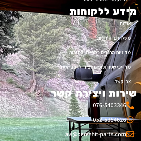
מידע ללקוחות
אודות
משלוחים והחזרות
מדיניות החזרים כספיים והחזרות
מדריכי שטח וטיפים לציוד לרכב שטח
צרו קשר
שירות ויצירת קשר
076-5403346
052-5354626
avi@bereshit-parts.com