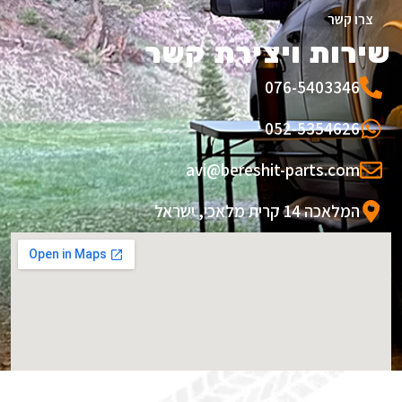
צרו קשר
שירות ויצירת קשר
076-5403346
052-5354626
avi@bereshit-parts.com
המלאכה 14 קרית מלאכי, ישראל