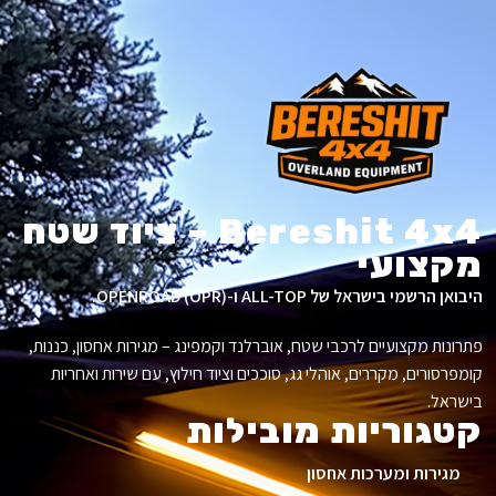
Bereshit 4x4 – ציוד שטח
מקצועי
היבואן הרשמי בישראל של ALL-TOP ו-OPENROAD (OPR).
פתרונות מקצועיים לרכבי שטח, אוברלנד וקמפינג – מגירות אחסון, כננות,
קומפרסורים, מקררים, אוהלי גג, סוככים וציוד חילוץ, עם שירות ואחריות
בישראל.
קטגוריות מובילות
מגירות ומערכות אחסון