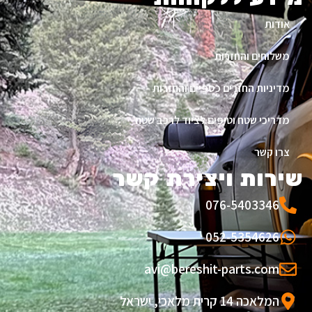
אודות
משלוחים והחזרות
מדיניות החזרים כספיים והחזרות
מדריכי שטח וטיפים לציוד לרכב שטח
צרו קשר
שירות ויצירת קשר
076-5403346
052-5354626
avi@bereshit-parts.com
המלאכה 14 קרית מלאכי, ישראל