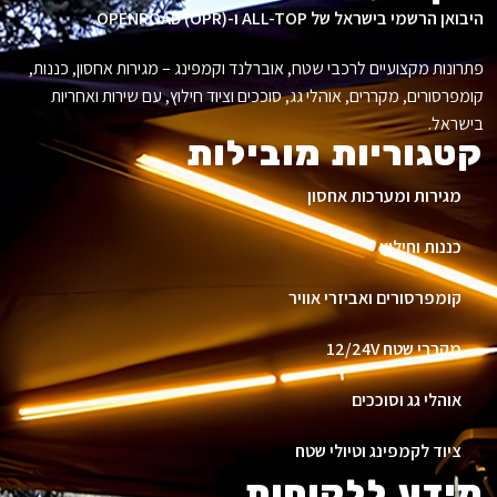
היבואן הרשמי בישראל של ALL-TOP ו-OPENROAD (OPR).
פתרונות מקצועיים לרכבי שטח, אוברלנד וקמפינג – מגירות אחסון, כננות,
קומפרסורים, מקררים, אוהלי גג, סוככים וציוד חילוץ, עם שירות ואחריות
בישראל.
קטגוריות מובילות
מגירות ומערכות אחסון
כננות וחילוץ
קומפרסורים ואביזרי אוויר
מקררי שטח 12/24V
אוהלי גג וסוככים
ציוד לקמפינג וטיולי שטח
מידע ללקוחות