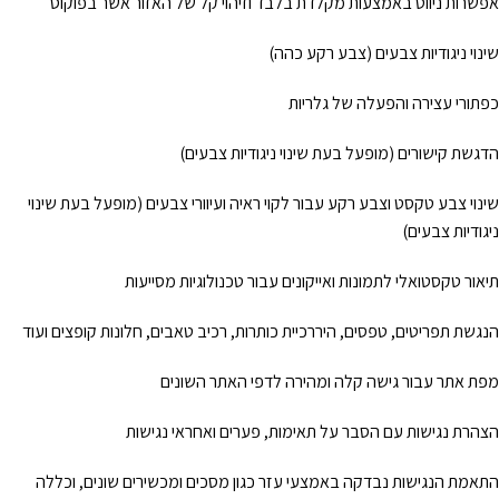
אפשרות ניווט באמצעות מקלדת בלבד וזיהוי קל של האזור אשר בפוקוס
שינוי ניגודיות צבעים (צבע רקע כהה)
כפתורי עצירה והפעלה של גלריות
הדגשת קישורים (מופעל בעת שינוי ניגודיות צבעים)
שינוי צבע טקסט וצבע רקע עבור לקוי ראיה ועיוורי צבעים (מופעל בעת שינוי
ניגודיות צבעים)
תיאור טקסטואלי לתמונות ואייקונים עבור טכנולוגיות מסייעות
הנגשת תפריטים, טפסים, היררכיית כותרות, רכיב טאבים, חלונות קופצים ועוד
מפת אתר עבור גישה קלה ומהירה לדפי האתר השונים
הצהרת נגישות עם הסבר על תאימות, פערים ואחראי נגישות
התאמת הנגישות נבדקה באמצעי עזר כגון מסכים ומכשירים שונים, וכללה