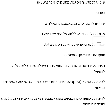
שימוש טכנולוגיות מסייעות מסוג קורא מסך (NVDA) .
הערה:
שינוי גודל הגופן מתבצע באמצעות המקלדת,
עבור הגדלת הגופן יש ללחוץ על המקשים ctrl +,
עבור הקטנת הגופן יש ללחוץ על המקשים ctrl –
תוסף הנגישות ואופן השימוש בו
באתר פעיל תוסף נגישות כל הזמן ואין צורך בפעולה מיוחד כלשהי ע"מ
להפעילו.
לחיצה על סמליל (אייקון) הנגישות תפתח תפריט המאפשר שליטה באפשרויות
הבאות:
לחיצה על כפתור שינוי הצבעים בתוסף מבצע שינוי צבע רקע, שינוי צבע טקסט
והדגשת קישורים.